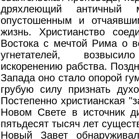
дряхлеющий античный 
опустошенным и отчаявши
жизнь. Христианство сое
Востока с мечтой Рима о в
угнетателей, возвысил
искоренению рабства. Поздн
Запада оно стало опорой гу
грубую силу признать духо
Постепенно христианская "з
Новом Свете в источник ди
пятьдесят тысяч лет сущест
Новый Завет обнаружива