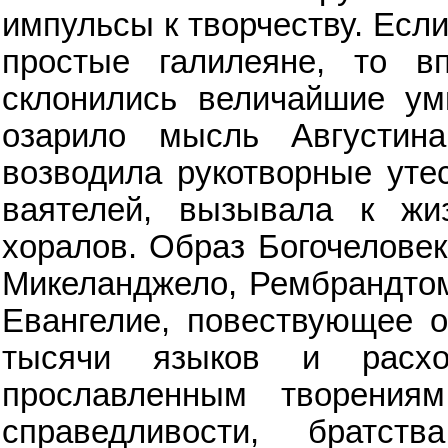
импульсы к творчеству. Есл
простые галилеяне, то в
склонились величайшие ум
озарило мысль Августи
возводила рукотворные уте
ваятелей, вызывала к жи
хоралов. Образ Богочелове
Микеланджело, Рембрандтом;
Евангелие, повествующее о
тысячи языков и расхо
прославленным творениям
справедливости, братств