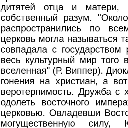
дитятей отца и матери,
собственный разум. "Окол
распространились по все
церковь могла называться т
совпадала с государством 
весь культурный мир того в
вселенная" (Р. Виппер). Дио
гонения на христиан, а во
веротерпимость. Дружба с 
одолеть восточного импер
церковью. Овладевши Восто
могущественную силу, 