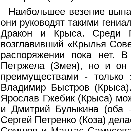
Наибольшее везение выпа
они руководят такими гениа
Дракон и Крыса. Среди 
возглавивший «Крылья Совет
распоряжении пока нет. В
Петржела (Змея), но и он
преимуществами - только
Владимир Быстров (Крыса)
Ярослав Гжебик (Крыса) мож
и Дмитрий Булыкина (оба 
Сергей Петренко (Коза) дела
Семшов и Мантас Самусева