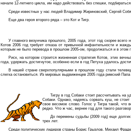
начале 12-летнего цикла, им надо действовать без спешки, подбираться
Среди известных у нас людей Владимир Жириновский, Сергей Собя
Еще два героя второго ряда – это Кот и Тигр.
У главного везунчика прошлого, 2005 года, этот год скорее всего н
Котов 2006 год требует отказа от привычной инфантильности и жажд
которым не было перевода в прошлом 2005-ом, продолжаться и в этом г
Риск, на котором строится жизненная стратегия Котов, этих вечн
года, удержать достигнутое, особенно если в год Петуха удалось дост
В нашей стране сверхпопулярными в прошлом году стали телевед
слегка остановиться. Из мировых выдвиженцев 2005 года римский Папа
Тигру в год Собаки стоит рассчитывать на у
Собаки. Однако, надеясь сорвать куш, не стоит 
свое весомое слово. Голос у Тигра такой, что 
редко. Что ж час, вернее год для такого разгово
До перемены судьбы (2009 год) еще долгих
трех лет.
Среди политических лидеров страны Борис Грызлов, Михаил Фрадков