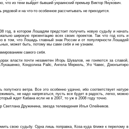
о, что из тени выйдет бывший украинский премьер Виктор Янукович.
ь рядовой и на что-то особенное рассчитывать не приходится.
008 год, в котором Лошадям предстоит получить новую судьбу и начать
мально широкую презентацию всех своих проектов. Так что год хоть и
ело в том, что Лошадь главный знак России и от популярности Лошадей
ьных, может быть, потому мы сами себя и не узнаем.
ламированием самого себя.
орах власти почти незаметен Игорь Шувалов, не гоняются за славой,
Лукашенко, Кондолиза Райс, Ангела Меркель, Уго Чавес, Дзюнъитиро
 попутного ветра. Все это особенно удачно, ибо соответствует натуре
жимать, не надо напрягаться, пусть все будет в радость, легко, можно
оторый ждет Кабана если не в 2007, то уж в 2008 году точно.
ер Светлана Дружинина, звезда телевидения Илья Олейников.
омить свою судьбу. Одна лишь поправка, Коза куда ближе к перелому в