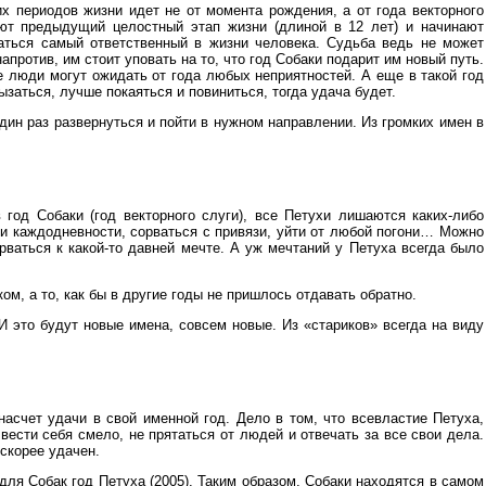
х периодов жизни идет не от момента рождения, а от года векторного
ют предыдущий целостный этап жизни (длиной в 12 лет) и начинают
даться самый ответственный в жизни человека. Судьба ведь не может
апротив, им стоит уповать на то, что год Собаки подарит им новый путь.
 люди могут ожидать от года любых неприятностей. А еще в такой год
рызаться, лучше покаяться и повиниться, тогда удача будет.
дин раз развернуться и пойти в нужном направлении. Из громких имен в
 год Собаки (год векторного слуги), все Петухи лишаются каких-либо
еи каждодневности, сорваться с привязи, уйти от любой погони… Можно
рваться к какой-то давней мечте. А уж мечтаний у Петуха всегда было
м, а то, как бы в другие годы не пришлось отдавать обратно.
 это будут новые имена, совсем новые. Из «стариков» всегда на виду
насчет удачи в свой именной год. Дело в том, что всевластие Петуха,
вести себя смело, не прятаться от людей и отвечать за все свои дела.
 скорее удачен.
для Собак год Петуха (2005). Таким образом, Собаки находятся в самом