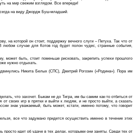
нуть на мир свежим взглядом. Все впереди!
всегда на виду Джордж Буш-младший.
ову, на которой он стоит, поддержку вечного слуги – Петуха. Так что от
В любом случае для Котов год будет полон чудес, странные события,
му, может быть, стоит поменьше рисковать, закрепить успехи прошлого
тоже нужно отдыхать.
двинулись Никита Белых (СПС), Дмитрий Рогозин («Родина»). Пора им
делать, что захочет. Быкам не до Тигра, им бы самим как-то отбиться от
я от своих игр в прятки и выйти к людям, и не просто выйти, а сказать
ссии знак уважаемый, быть может, кстати, именно потому, что говорит
ельзя, все что задумано придется осуществить именно в течение этих
 просто идет об удаче в тех делах, которыми они заняты. Среди тех от