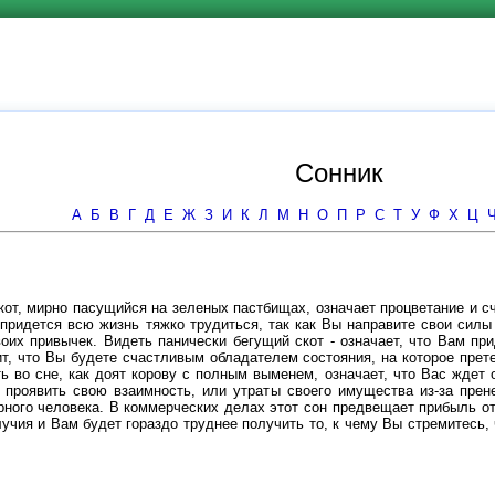
Сонник
А
Б
В
Г
Д
Е
Ж
З
И
К
Л
М
Н
О
П
Р
С
Т
У
Ф
Х
Ц
кот, мирно пасущийся на зеленых пастбищах, означает процветание и с
м придется всю жизнь тяжко трудиться, так как Вы направите свои сил
воих привычек. Видеть панически бегущий скот - означает, что Вам п
ит, что Вы будете счастливым обладателем состояния, на которое пре
ь во сне, как доят корову с полным выменем, означает, что Вас ждет 
 проявить свою взаимность, или утраты своего имущества из-за прене
ого человека. В коммерческих делах этот сон предвещает прибыль от 
лучия и Вам будет гораздо труднее получить то, к чему Вы стремитесь,