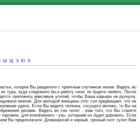
Ч
Ш
Щ
Э
Ю
Я
частье, которое Вы разделите с приятным спутником жизни. Видеть во
ы не туда, куда следовало бы,и работу свою не будете любить. После
ридется приложить максимум усилий, чтобы Ваша карьера не рухнула.
тендовали многие. Для молодой женщины этот сон предвещает, что ее
огромная удача. Если Вы видите теленка, сосущего молоко, то Вы на
брежения делами. Видеть во сне телят - знак того, что Вы станете
торговли, для влюбленного - узы, которыми он будет дорожить. Если
 чем Вы предполагали. Длиннорогий и черный, грязный скот сулит Вам