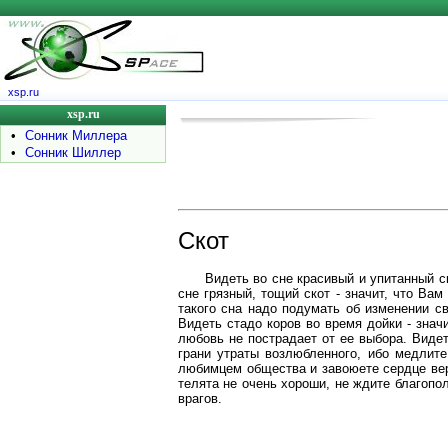
xsp.ru
xsp.ru
•
Сонник Миллера
•
Сонник Шиллер
Скот
Видеть во сне красивый и упитанный с
сне грязный, тощий скот - значит, что Ва
такого сна надо подумать об изменении с
Видеть стадо коров во время дойки - знач
любовь не пострадает от ее выбора. Видет
грани утраты возлюбленного, ибо медлите
любимцем общества и завоюете сердце верн
телята не очень хороши, не ждите благопо
врагов.