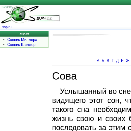
xsp.ru
xsp.ru
•
Сонник Миллера
•
Сонник Шиллер
А
Б
В
Г
Д
Е
Ж
Сова
Услышанный во сне 
видящего этот сон, ч
такого сна необходи
жизнь свою и своих 
последовать за этим с