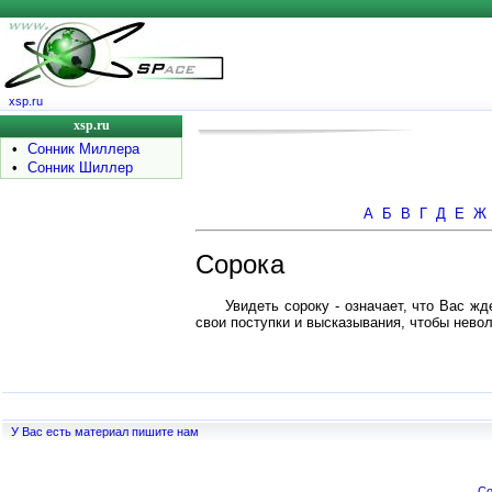
xsp.ru
xsp.ru
•
Сонник Миллера
•
Сонник Шиллер
А
Б
В
Г
Д
Е
Ж
Сорока
Увидеть сороку - означает, что Вас ж
свои поступки и высказывания, чтобы нево
У Вас есть материал пишите нам
Co