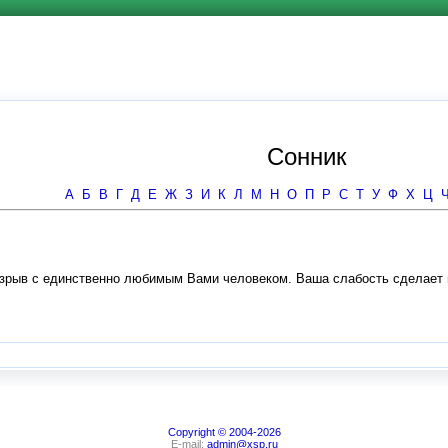
Сонник
А
Б
В
Г
Д
Е
Ж
З
И
К
Л
М
Н
О
П
Р
С
Т
У
Ф
Х
Ц
разрыв с единственно любимым Вами человеком. Ваша слабость сделае
Copyright © 2004-2026
E-mail:
admin@xsp.ru