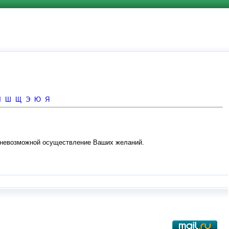
Ч
Ш
Щ
Э
Ю
Я
т невозможной осуществление Ваших желаний.