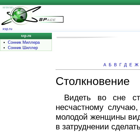
xsp.ru
xsp.ru
•
Сонник Миллера
•
Сонник Шиллер
А
Б
В
Г
Д
Е
Ж
Столкновение
Видеть во сне ст
несчастному случаю,
молодой женщины виде
в затруднении сделать