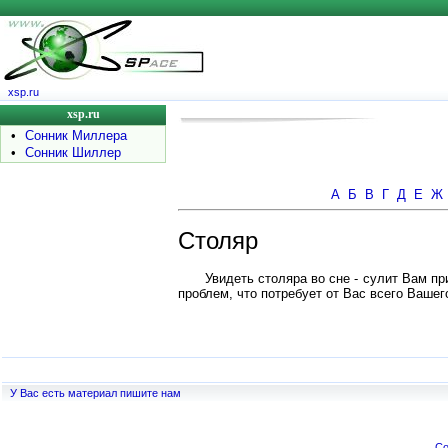
xsp.ru
xsp.ru
•
Сонник Миллера
•
Сонник Шиллер
А
Б
В
Г
Д
Е
Ж
Столяр
Увидеть столяра во сне - сулит Вам п
проблем, что потребует от Вас всего Вашег
У Вас есть материал пишите нам
Co