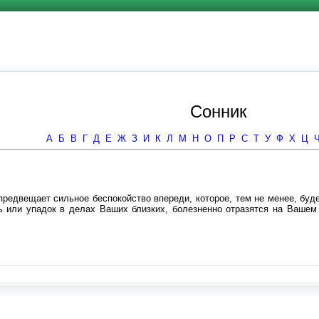
Сонник
А
Б
В
Г
Д
Е
Ж
З
И
К
Л
М
Н
О
П
Р
С
Т
У
Ф
Х
Ц
 предвещает сильное беспокойство впереди, которое, тем не менее, буд
нь или упадок в делах Ваших близких, болезненно отразятся на Ваше