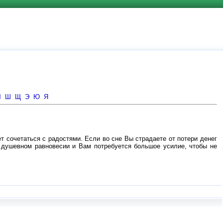
Ч
Ш
Щ
Э
Ю
Я
ет сочетаться с радостями. Если во сне Вы страдаете от потери денег
м душевном равновесии и Вам потребуется большое усилие, чтобы не