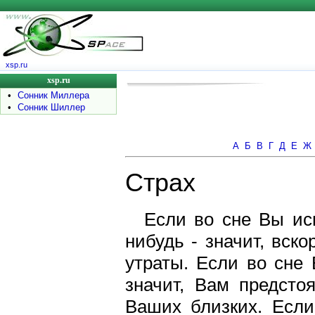
xsp.ru
xsp.ru
•
Сонник Миллера
•
Сонник Шиллер
А
Б
В
Г
Д
Е
Ж
Страх
Если во сне Вы исп
нибудь - значит, вск
утраты. Если во сне 
значит, Вам предсто
Ваших близких. Если