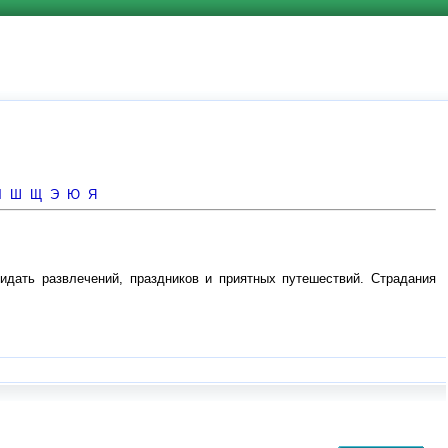
Ч
Ш
Щ
Э
Ю
Я
идать развлечений, праздников и приятных путешествий. Страдания