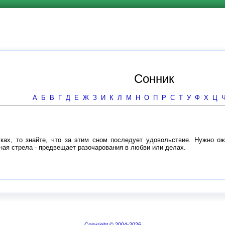
Сонник
А
Б
В
Г
Д
Е
Ж
З
И
К
Л
М
Н
О
П
Р
С
Т
У
Ф
Х
Ц
ках, то знайте, что за этим сном последует удовольствие. Нужно ож
нная стрела - предвещает разочарования в любви или делах.
Copyright © 2004-2026