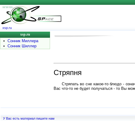
xsp.ru
xsp.ru
•
Сонник Миллера
•
Сонник Шиллер
Стряпня
Стряпать во сне какое-то блюдо - озн
Вас что-то не будет получаться - то Вы м
У Вас есть материал пишите нам