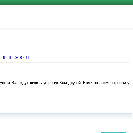
Ч
Ш
Щ
Э
Ю
Я
удущем Вас ждут визиты дорогих Вам друзей. Если во время стряпни у