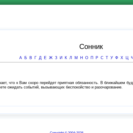
Сонник
А
Б
В
Г
Д
Е
Ж
З
И
К
Л
М
Н
О
П
Р
С
Т
У
Ф
Х
Ц
ачает, что к Вам скоро перейдет приятная обязанность. В ближайшем б
ожете ожидать событий, вызывающих беспокойство и разочарование.
Copyright © 2004-2026