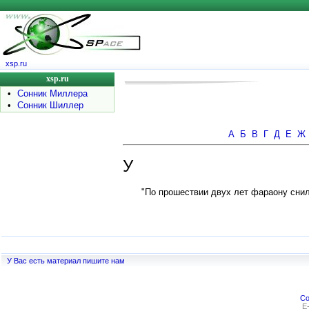
xsp.ru
xsp.ru
•
Сонник Миллера
•
Сонник Шиллер
А
Б
В
Г
Д
Е
Ж
У
"По прошествии двух лет фараону снилос
У Вас есть материал пишите нам
Co
E-