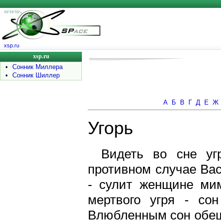
xsp.ru
xsp.ru
•
Сонник Миллера
•
Сонник Шиллер
А
Б
В
Г
Д
Е
Ж
Угорь
Видеть во сне уг
противном случае Вас
- сулит женщине ми
мертвого угря - со
Влюбленным сон обещ