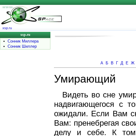
xsp.ru
xsp.ru
•
Сонник Миллера
•
Сонник Шиллер
А
Б
В
Г
Д
Е
Ж
Умирающий
Видеть во сне умир
надвигающегося с то
ожидали. Если Вам с
Вам: пренебрегая св
делу и себе. К том