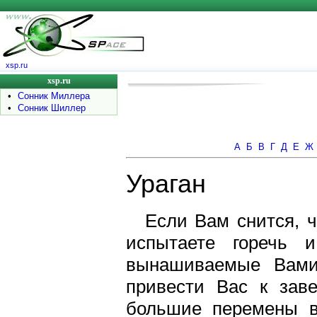
xsp.ru
xsp.ru
•
Сонник Миллера
•
Сонник Шиллер
А
Б
В
Г
Д
Е
Ж
Ураган
Если Вам снится, ч
испытаете горечь и
вынашиваемые Вами
привести Вас к зав
большие перемены в