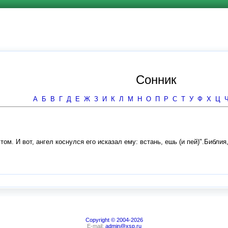
Сонник
А
Б
В
Г
Д
Е
Ж
З
И
К
Л
М
Н
О
П
Р
С
Т
У
Ф
Х
Ц
м. И вот, ангел коснулся его исказал ему: встань, ешь (и пей)".Библия,
Copyright © 2004-2026
E-mail:
admin@xsp.ru