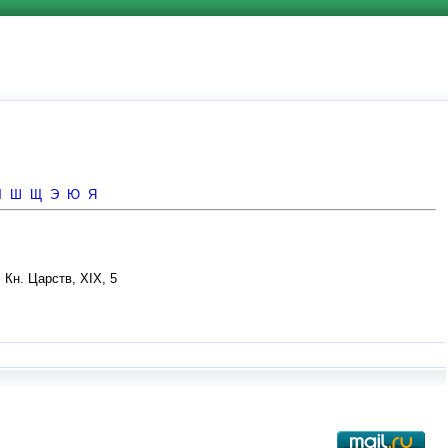
Ч
Ш
Щ
Э
Ю
Я
 Кн. Царств, XIX, 5