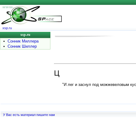
xsp.ru
xsp.ru
•
Сонник Миллера
•
Сонник Шиллер
Ц
"И лег и заснул под можжевеловым кусто
У Вас есть материал пишите нам