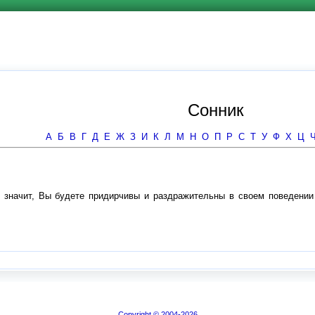
Сонник
А
Б
В
Г
Д
Е
Ж
З
И
К
Л
М
Н
О
П
Р
С
Т
У
Ф
Х
Ц
- значит, Вы будете придирчивы и раздражительны в своем поведении 
Copyright © 2004-2026