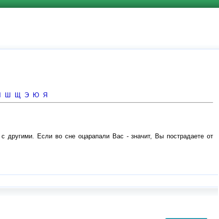
Ч
Ш
Щ
Э
Ю
Я
с другими. Если во сне оцарапали Вас - значит, Вы пострадаете от