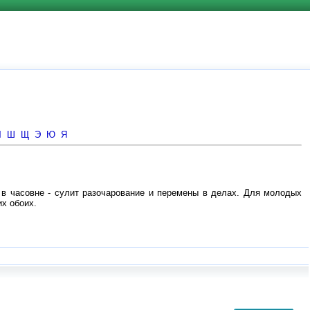
Ч
Ш
Щ
Э
Ю
Я
 в часовне - сулит разочарование и перемены в делах. Для молодых
х обоих.