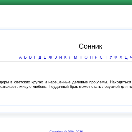
Сонник
А
Б
В
Г
Д
Е
Ж
З
И
К
Л
М
Н
О
П
Р
С
Т
У
Ф
Х
Ц
здоры в светских кругах и нерешенные деловые проблемы. Находиться
 означает лживую любовь. Неудачный брак может стать ловушкой для ни
Copyright © 2004-2026