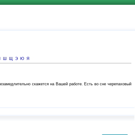
Ч
Ш
Щ
Э
Ю
Я
незамедлительно скажется на Вашей работе. Есть во сне черепаховый