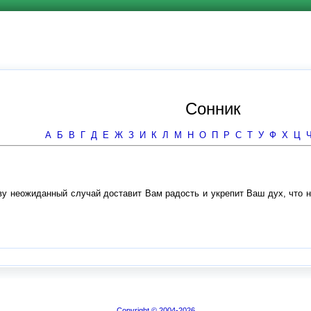
Сонник
А
Б
В
Г
Д
Е
Ж
З
И
К
Л
М
Н
О
П
Р
С
Т
У
Ф
Х
Ц
ву неожиданный случай доставит Вам радость и укрепит Ваш дух, что 
Copyright © 2004-2026