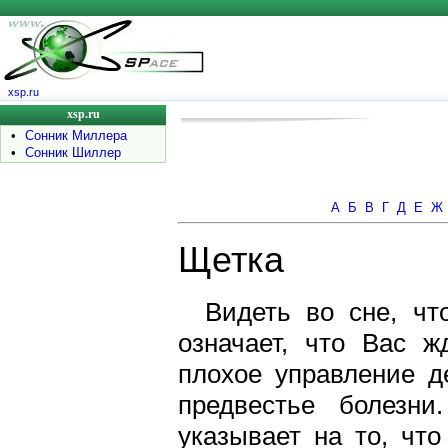
xsp.ru
xsp.ru
•
Сонник Миллера
•
Сонник Шиллер
А
Б
В
Г
Д
Е
Ж
Щетка
Видеть во сне, чт
означает, что Вас 
плохое управление д
предвестье болезн
указывает на то, чт