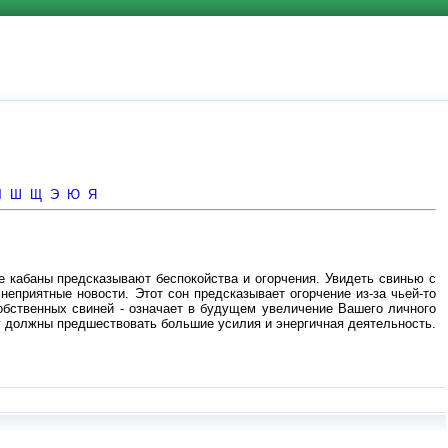
Ч
Ш
Щ
Э
Ю
Я
е кабаны предсказывают беспокойства и огорчения. Увидеть свинью с
неприятные новости. Этот сон предсказывает огорчение из-за чьей-то
обственных свиней - означает в будущем увеличение Вашего личного
му должны предшествовать большие усилия и энергичная деятельность.