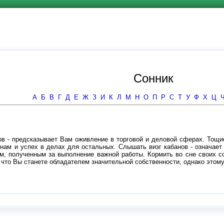
Сонник
А
Б
В
Г
Д
Е
Ж
З
И
К
Л
М
Н
О
П
Р
С
Т
У
Ф
Х
Ц
ов - предсказывает Вам оживление в торговой и деловой сферах. Тощи
нам и успех в делах для остальных. Слышать визг кабанов - означает 
м, полученным за выполнение важной работы. Кормить во сне своих с
о, что Вы станете обладателем значительной собственности, однако это