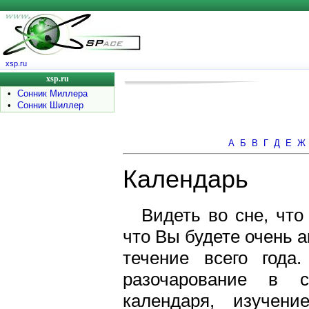
xsp.ru
xsp.ru
•
Сонник Миллера
•
Сонник Шиллер
А
Б
В
Г
Д
Е
Ж
Календарь
Видеть во сне, что
что Вы будете очень 
течение всего года
разочарование в с
календаря, изучен