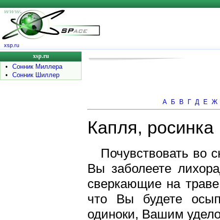
xsp.ru
xsp.ru
•
Сонник Миллера
•
Сонник Шиллер
А
Б
В
Г
Д
Е
Ж
Капля, росинка
Почувствовать во с
Вы заболеете лихора
сверкающие на траве 
что Вы будете осып
одиноки, Вашим удело