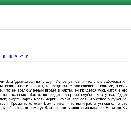
Ч
Ш
Щ
Э
Ю
Я
ли Вам "держаться на плаву". Исчезнут незначительные заболевания.
ы проигрываете в карты, то предстоит столкновение с врагами, а если
, что ее возлюбленный играет в карты, ей придется усомнится в его
ты - означает богатство; видеть игорные клубы - что у вас будет
ек; видеть карты масти черви - сулит верность и уютное окружение;
ся. Кроме того, если Вам снится, что вы играете успешно, то это
друзей, которые помогут Вам пережить многие испытания. Если же Вы