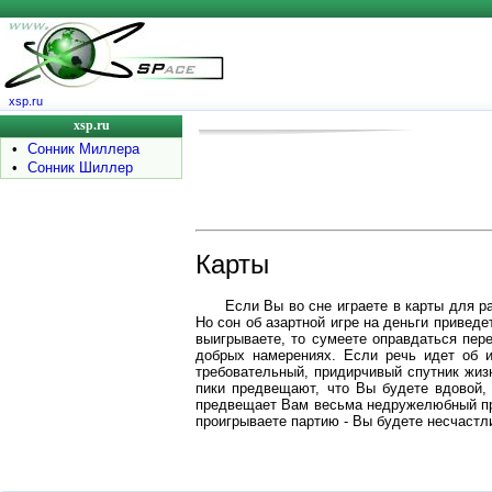
xsp.ru
xsp.ru
•
Сонник Миллера
•
Сонник Шиллер
Карты
Если Вы во сне играете в карты для р
Но сон об азартной игре на деньги приведе
выигрываете, то сумеете оправдаться пер
добрых намерениях. Если речь идет об и
требовательный, придирчивый спутник жизн
пики предвещают, что Вы будете вдовой,
предвещает Вам весьма недружелюбный при
проигрываете партию - Вы будете несчастли