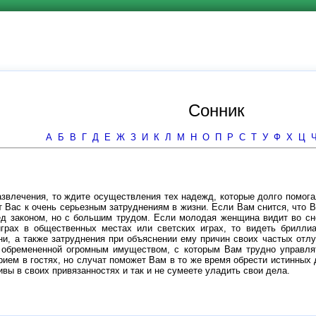
Сонник
А
Б
В
Г
Д
Е
Ж
З
И
К
Л
М
Н
О
П
Р
С
Т
У
Ф
Х
Ц
азвлечения, то ждите осуществления тех надежд, которые долго помога
т Вас к очень серьезным затруднениям в жизни. Если Вам снится, что В
ед законом, но с большим трудом. Если молодая женщина видит во сне
грах в общественных местах или светских играх, то видеть бриллиан
и, а также затруднения при объяснении ему причин своих частых отлуч
 обремененной огромным имуществом, с которым Вам трудно управлять
ем в гостях, но случат поможет Вам в то же время обрести истинных 
вы в своих привязанностях и так и не сумеете уладить свои дела.