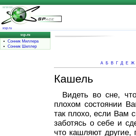
xsp.ru
xsp.ru
•
Сонник Миллера
•
Сонник Шиллер
А
Б
В
Г
Д
Е
Ж
Кашель
Видеть во сне, чт
плохом состоянии Ва
так плохо, если Вам 
заботясь о себе и сд
что кашляют другие, 