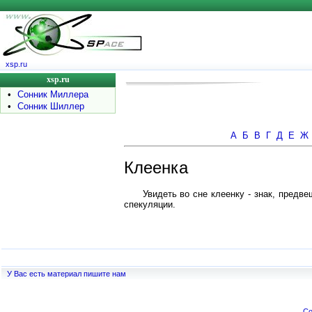
xsp.ru
xsp.ru
•
Сонник Миллера
•
Сонник Шиллер
А
Б
В
Г
Д
Е
Ж
Клеенка
Увидеть во сне клеенку - знак, предв
спекуляции.
У Вас есть материал пишите нам
Co