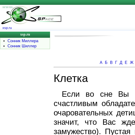
xsp.ru
xsp.ru
•
Сонник Миллера
•
Сонник Шиллер
А
Б
В
Г
Д
Е
Ж
Клетка
Если во сне Вы в
счастливым обладате
очаровательных детиш
значит, что Вас жд
замужество). Пустая 