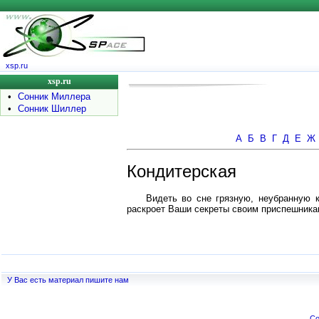
xsp.ru
xsp.ru
•
Сонник Миллера
•
Сонник Шиллер
А
Б
В
Г
Д
Е
Ж
Кондитерская
Видеть во сне грязную, неубранную к
раскроет Ваши секреты своим приспешника
У Вас есть материал пишите нам
Co