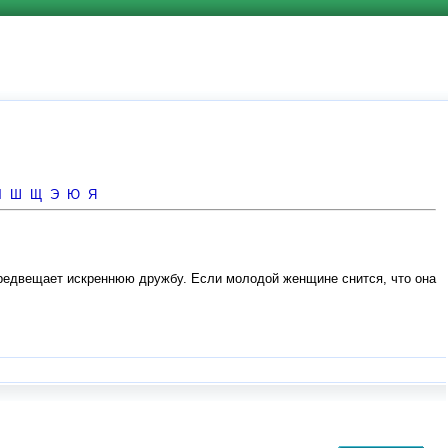
Ч
Ш
Щ
Э
Ю
Я
 предвещает искреннюю дружбу. Если молодой женщине снится, что она