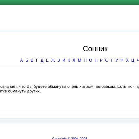
Сонник
А
Б
В
Г
Д
Е
Ж
З
И
К
Л
М
Н
О
П
Р
С
Т
У
Ф
Х
Ц
- означает, что Вы будете обмануты очень хитрым человеком. Есть их -
ытке обмануть других.
Copyright © 2004-2026