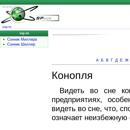
xsp.ru
xsp.ru
•
Сонник Миллера
•
Сонник Шиллер
А
Б
В
Г
Д
Е
Ж
Конопля
Видеть во сне к
предприятиях, особ
видеть во сне, что, с
означает неизбежную 