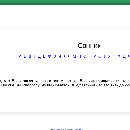
Сонник
А
Б
В
Г
Д
Е
Ж
З
И
К
Л
М
Н
О
П
Р
С
Т
У
Ф
Х
Ц
ет, что Ваши заклятые враги плетут вокруг Вас хитроумные сети, к
и во сие Вы благополучно выбираетесь из кустарника - то это знак добр
Copyright © 2004-2026