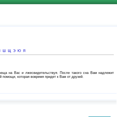
Ч
Ш
Щ
Э
Ю
Я
левеща на Вас и лжесвидетельствуя. После такого сна Вам надлежит
ой помощи, которая вовремя придет к Вам от друзей.