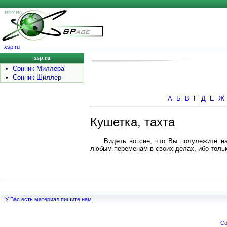
xsp.ru
xsp.ru
•
Сонник Миллера
•
Сонник Шиллер
А
Б
В
Г
Д
Е
Ж
Кушетка, тахта
Видеть во сне, что Вы полулежите н
любым переменам в своих делах, ибо толь
У Вас есть материал пишите нам
Co