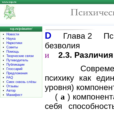
www.xsp.ru
xsp.ru/psimatter/
D
Глава 2 Пси
•
Новости
•
Наука
•
Наркотики
безволия
•
Советы
•
Помощь
2.3. Различия
и
•
Творческие связи
•
Путеводитель
•
Публикации
Современная
•
Глоссарий
•
Предложения
психику как еди
•
FAQ
•
Смех сквозь слёзы
уровня) компонен
•
Отзывы
•
Автор
(
a
) компонент
•
Манифест
себя способност