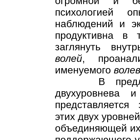
огромной и бе
психологией оп
наблюдений и эк
продуктивна в 
заглянуть внут
волей
, проанал
именуемого
воле
В предлагае
двухуровнева и
представляется 
этих двух уровне
объединяющей их,
поддержаюшего ус