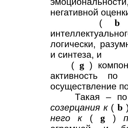
эмоциональност
негативной оценк
(
b
)
интеллектуальн
логически, разум
и синтеза, и
(
g
) компон
активность по
осуществление по
Такая – по В
созерцания к
(
b
него к
(
g
)