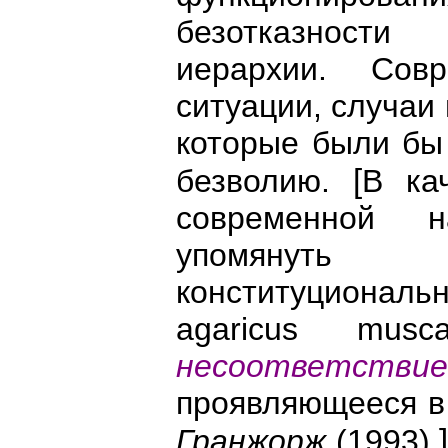
безотказност
иерархии. Сов
ситуации, случаи
которые были бы
[
безволию.
В ка
современной н
упомянуть 
конституционал
agaricus musc
несоответствие 
проявляющееся в 
Гранжорж
(1993).