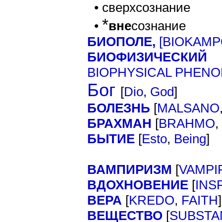
• сверхсознание
*
•
вне
сознание
БИОПОЛЕ,
[
BIOKAMP
БИОФИЗИЧЕСКИЙ
BIOPHYSICAL PHEN
Бог
[
Dio
,
God
]
БОЛЕЗНЬ
[
MALSANO
БРАХМАН
[
BRAHMO
,
БЫТИЕ
[
Esto
,
Being
]
ВАМПИРИЗМ
[
VAMPI
ВДОХНОВЕНИЕ
[
INS
ВЕРА
[
]
KREDO
,
FAITH
ВЕЩЕСТВО
[
SUBSTA