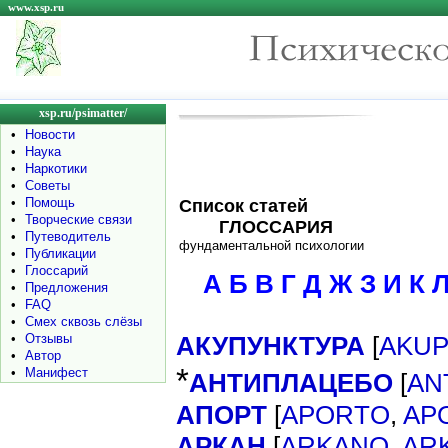
www.xsp.ru
xsp.ru/psimatter/
•
Новости
•
Наука
•
Наркотики
•
Советы
•
Помощь
Список статей
•
Творческие связи
ГЛОССАРИЯ
•
Путеводитель
фундаментальной психологии
•
Публикации
•
Глоссарий
А
Б
В
Г
Д
Ж
З
И
К
•
Предложения
•
FAQ
•
Смех сквозь слёзы
•
Отзывы
АКУПУНКТУРА
[
AKU
•
Автор
*
•
Манифест
АНТИПЛАЦЕБО
[
AN
АПОРТ
[
APORTO
,
AP
АРКАН
[
ARKANO
,
AR