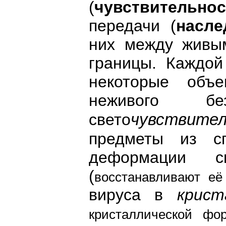
(
чувствительнос
передачи (
насле
них между живым
границы. Каждой
некоторые объ
неживого бе
чувствите
свето
предметы из 
деформации с
(
восстанавливают её
вируса в
крист
кристаллической фо