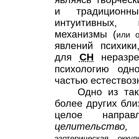
и традиционн
интуитивных, 
механизмы (
или о
явлений психики
для
СН
неразре
психологию одн
частью естествоз
Одно из таких
более других бли
целое напра
целительство, 
эзотерическая, оккул