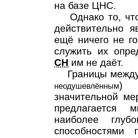
на базе ЦНС.
Однако то, что
действительно я
ещё ничего не г
служить их опре
СН
им не даёт.
Границы между 
) 
неодушевлённым
значительной ме
предлагается м
наиболее глуб
способностями 