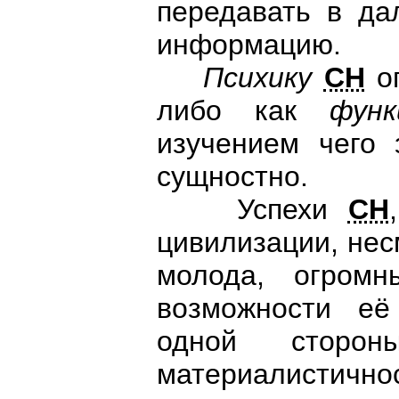
передавать в д
информацию.
Психику
СН
оп
либо как
функ
изучением чего 
сущностно.
Успехи
СН
цивилизации, нес
молода, огромн
возможности её
одной стор
материалистичн