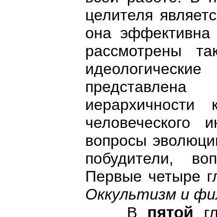
целителя являетс
она эффективна 
рассмотрены та
идеологические
представлен
иерархичности 
человеческого и
вопросы эволюции
побудители, во
Первые четыре г
Оккультизм и ф
пятой
В
г