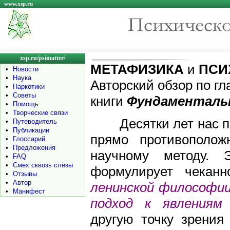
www.xsp.ru
xsp.ru/psimatter/
МЕТАФИЗИКА
и
ПСИ
•
Новости
•
Наука
Авторский обзор по г
•
Наркотики
•
Советы
книги
Фундаментальн
•
Помощь
•
Творческие связи
Десятки лет нас пр
•
Путеводитель
•
Публикации
прямо противополож
•
Глоссарий
•
Предложения
научному методу. 
•
FAQ
•
Смех сквозь слёзы
формулирует чеканн
•
Отзывы
•
Автор
ленинской философии
•
Манифест
подход к явлениям
другую точку зрения