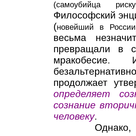
(
самоубийца риск
Философский энци
(
новейший в России
весьма незначи
превращали в с
мракобесие
безальтернати
продолжает утве
определяет соз
сознание вторич
человеку
.
Однако, пра