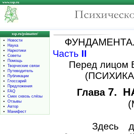
www.xsp.ru
xsp.ru/psimatter/
ФУНДАМЕНТ
•
Новости
•
Наука
•
Наркотики
Часть
II
•
Советы
•
Помощь
Перед лицом
•
Творческие связи
•
Путеводитель
(ПСИХИКА 
•
Публикации
•
Глоссарий
•
Предложения
7. Н
Глава
•
FAQ
•
Смех сквозь слёзы
(
•
Отзывы
•
Автор
•
Манифест
Здесь детал