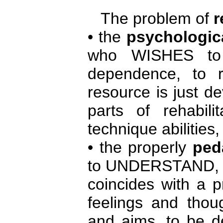
The problem of
r
• the
psychologic
who WISHES to 
dependence, to r
resource is just de
parts of rehabil
technique abilities,
• the properly
peda
to UNDERSTAND, w
coincides with a p
feelings and thoug
and aims, to be d