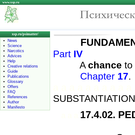
www.xsp.ru
xsp.ru/psimatter/
FUNDAME
•
News
•
Science
•
Narcotics
Part
IV
•
Advices
•
Help
A
chance
to
•
Creative relations
•
Guide
Chapter
17
•
Publications
•
Glossary
a a a a a a a a a a
•
Offers
•
FAQ
SUBSTANTIATIO
•
References
•
Author
•
Manifesto
17.4.02. 
a a a