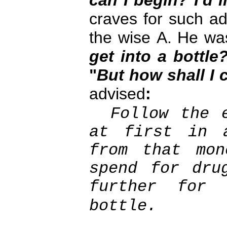
can I begin? I'd l
craves for such a
the wise А. He wa
get into a bottle
"
But how shall I 
advised
:
Follow the 
at first in 
from that mon
spend for dru
further for 
bottle.