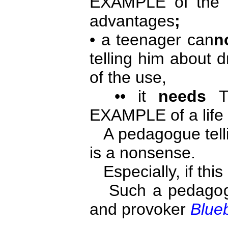
EXAMPLE of the
advantages
;
• a teenager can
n
telling him about
of the use,
•• it
needs
EXAMPLE of a life 
A pedagogue tellin
is a nonsense.
Especially, if thi
Such a pedagogue 
and provoker
Blue