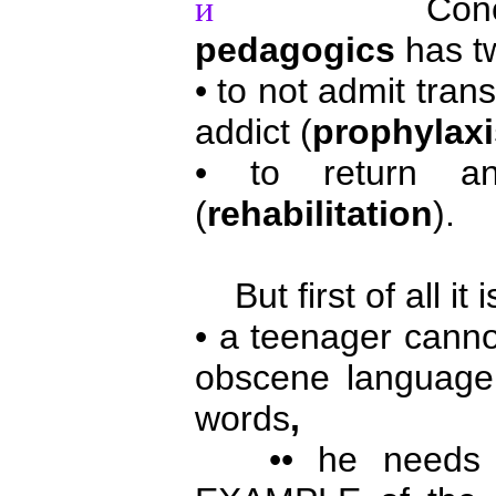
Concerning 
и
pedagogics
has t
• to not admit tran
addict (
prophylaxi
• to return an
(
rehabilitation
).
But first of all it 
• a teenager cann
obscene language,
words
,
•• he needs t