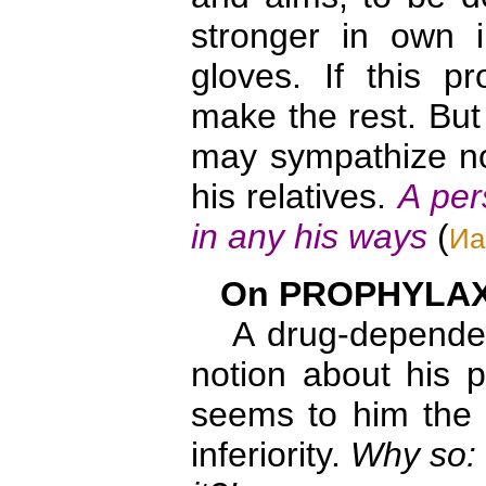
stronger in own 
gloves. If this pr
make the rest. But 
may sympathize no
his relatives.
A per
in any his ways
(
Иа
On PROPHYLAX
A drug-dependent 
notion about his p
seems to him the r
inferiority.
Why so: 