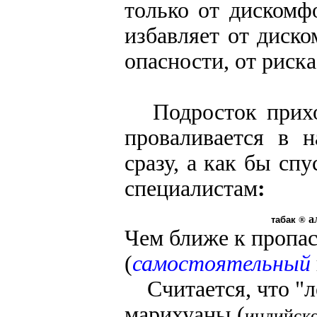
только от дискомф
избавляет от диско
опасности, от риска
Подросток приход
проваливается в н
сразу, а как бы сп
специалистам
:
а
табак
®
Чем ближе к пропас
(
самостоятельный
Считается, что "л
марихуаны (
индийск