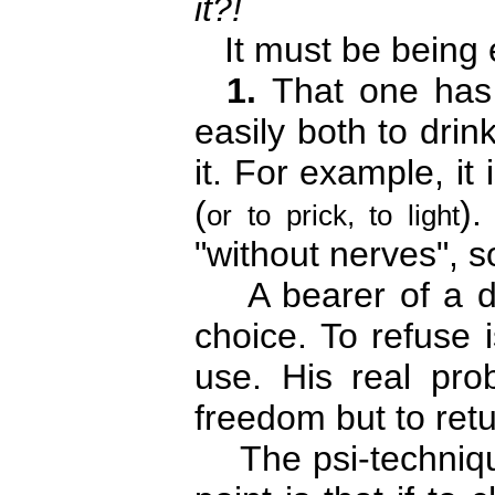
it?!
It must be being 
1.
That one has 
easily both to drink
it. For example, it
(
).
or to prick, to light
"without nerves", 
A bearer of a de
choice. To refuse 
use. His real pro
freedom but to ret
The psi-technique