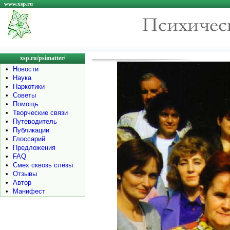
www.xsp.ru
xsp.ru/psimatter/
•
Новости
•
Наука
•
Наркотики
•
Советы
•
Помощь
•
Творческие связи
•
Путеводитель
•
Публикации
•
Глоссарий
•
Предложения
•
FAQ
•
Смех сквозь слёзы
•
Отзывы
•
Автор
•
Манифест