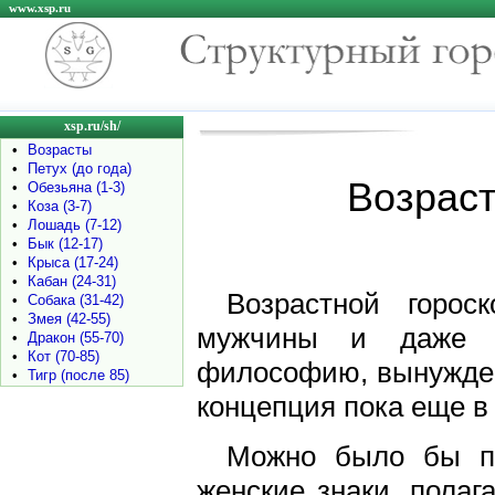
www.xsp.ru
xsp.ru/sh/
•
Возрасты
•
Петух (до года)
Возраст
•
Обезьяна (1-3)
•
Коза (3-7)
•
Лошадь (7-12)
•
Бык (12-17)
•
Крыса (17-24)
•
Кабан (24-31)
Возрастной горос
•
Собака (31-42)
•
Змея (42-55)
мужчины и даже п
•
Дракон (55-70)
•
Кот (70-85)
философию, вынужден
•
Тигр (после 85)
концепция пока еще в
Можно было бы пр
женские знаки, полаг