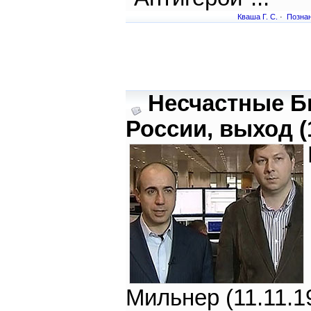
Кваша Г. С.
·
Познан
Несчастные Б
России, выход (
Мильнер (11.11.19