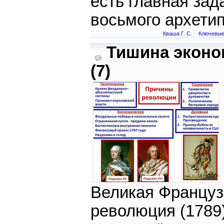
есть главная зад
восьмого архети
Кваша Г. С.
·
Ключевые
Тишина эконо
(7)
Великая Француз
революция (1789)