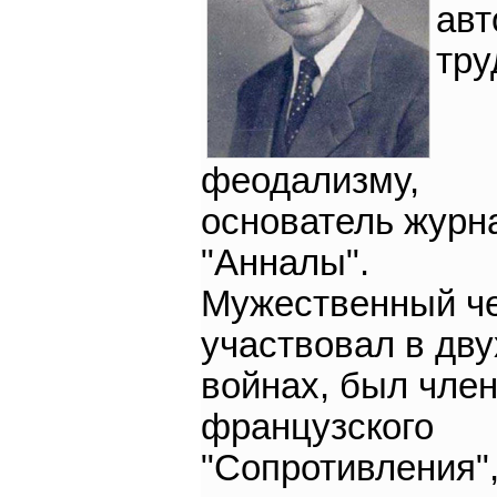
авт
тру
феодализму,
основатель журн
"Анналы".
Мужественный че
участвовал в дву
войнах, был чле
французского
"Сопротивления"