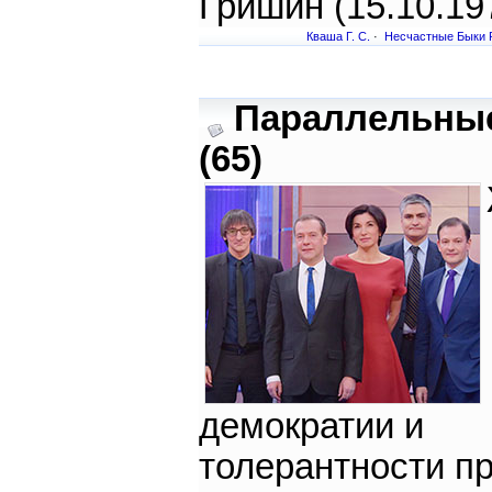
Гришин (15.10.19
Кваша Г. С.
·
Несчастные Быки 
Параллельны
(65)
демократии и
толерантности п