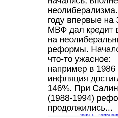
начались, вполне
неолиберализма.
году впервые на
МВФ дал кредит 
на неолибераль
реформы. Начал
что-то ужасное:
например в 1986 
инфляция достиг
146%. При Салин
(1988-1994) реф
продолжились...
Кваша Г. С.
·
Накопление п