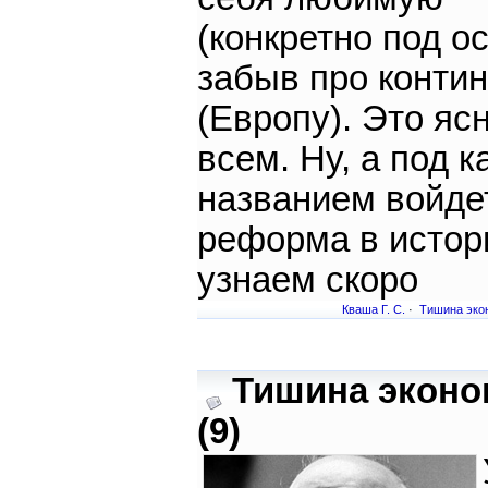
(конкретно под ос
забыв про конти
(Европу). Это яс
всем. Ну, а под к
названием войде
реформа в истор
узнаем скоро
Кваша Г. С.
·
Тишина эко
Тишина эконо
(9)