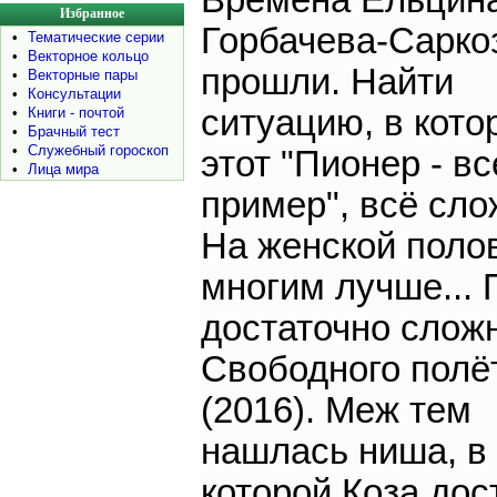
Времена Ельцин
Избранное
Горбачева-Сарко
•
Тематические серии
•
Векторное кольцо
прошли. Найти
•
Векторные пары
•
Консультации
ситуацию, в кото
•
Книги - почтой
•
Брачный тест
•
Служебный гороскоп
этот "Пионер - в
•
Лица мира
пример", всё сло
На женской поло
многим лучше... 
достаточно слож
Свободного полё
(2016). Меж тем
нашлась ниша, в
которой Коза дос