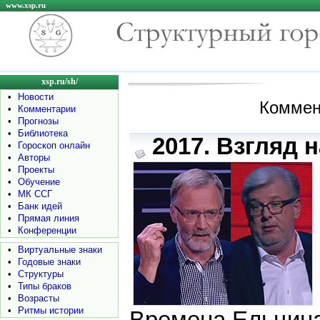
www.xsp.ru
xsp.ru/sh/
•
Новости
Коммен
•
Комментарии
•
Прогнозы
•
Библиотека
2017. Взгляд н
•
Гороскоп онлайн
•
Авторы
•
Проекты
•
Обучение
•
МК ССГ
•
Банк идей
•
Прямая линия
•
Конференции
•
Виртуальные знаки
•
Годовые знаки
•
Структуры
•
Типы браков
•
Возрасты
•
Ритмы истории