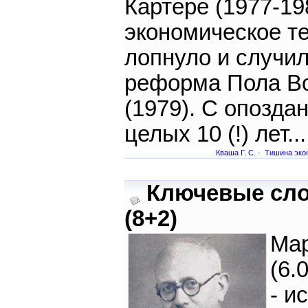
Картере (1977-19
экономическое т
лопнуло и случи
реформа Пола В
(1979). С опозда
целых 10 (!) лет...
Кваша Г. С.
·
Тишина эко
Ключевые сл
(8+2)
Мар
(6.
- и