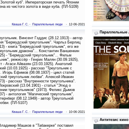
"Золотой куб". Императорская печать Японии
ена из чистого золота в виде куба. (ПЛ-5109)
Кваша Г. С.
·
Параллельные люди
· 12-06-2021
Параллельные л
еугольник. Винсент Гэддис (28.12.1913) - автор
я "Бермудский треугольник". Чарльз Берлиц
913) - книга "Бермудский треугольник", его же
реугольник дракона"... Константин Ваншенкин
925) - "Бермудский треугольник"... Фильм
ьник", режиссёр - Генрих Малян (30.09.1925),
т - Агаси Айвазян (23.03.1925). Анатолий
ий (10.03.1925) - рассказ "Треугольник с
. Игорь Ефимов (08.08.1937) - цикл статей
кий треугольник любви". Алексей Ивакин
973) - рассказ "Внутренности треугольника".
Покровский (13.04.1901) - статья "Этюд о
нии треугольников" (1973). Феликс Дымов
937) - антология "Магический треугольник".
тернберг (08.12.1949) - автор Треугольной
юбви. (ПЛ-5107)
Кваша Г. С.
·
Параллельные люди
· 10-06-2021
Антитезис кино 
Владимир Машков в "Табакерке" поставил