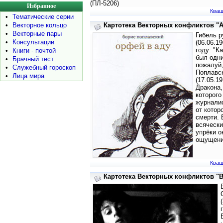
(ПЛ-5206)
Избранное
Кваш
•
Тематические серии
•
Векторное кольцо
Картотека Векторных конфликтов "А
•
Векторные пары
Гибель р
•
Консультации
(06.06.1
году: "К
•
Книги - почтой
был одни
•
Брачный тест
пожалуй,
•
Служебный гороскоп
Поплавск
•
Лица мира
(17.05.1
Дракона,
которого
журналис
от котор
смерти. 
всячески
упрёки о
ощущения
Кваш
Картотека Векторных конфликтов "В"