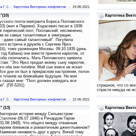
а Г. С.
·
Картотека Векторных конфликтов
· 24-06-2021
"(10)
Картотека Вект
усского поэта-эмигранта Бориса Поплавского
903) (жил в Париже). Ходасевич писал в 1938
ак лирический поэт, Поплавский, несомненно,
м из самых талантливых в эмиграции,
 - даже самый талантливый". Погубила
ого встреча и дружба с Сергеем Ярхо
916), тоже уроженцем Москвы. 09.10.1935 (день
 год Кабана) они вместе приняли наркотик, от
 оба скончались. Мать Поплавского заявила
там: "Это Ярхо продал моему сыну наркотик,
ого оба они погибли. Мой сын вовсе не искал
Все дни он был в прекрасном настроении, полон
х планов на ближайшее будущее. На мои
н сказал мне: "Поэт должен изведать все
". (ПЛ-5201)
страшное, что со мно
страсти никуда не и
а Г. С.
·
Картотека Векторных конфликтов
· 22-06-2021
 (13)
Картотека Вект
Векторная история между Сильвестром
Сталлоне (06.07.1946) и Ричардом Гиром
(31.08.1949). Что общего между отважным
героем боевиков и романтичным джентльменом?
Взаимная ненависть друг к другу. Виной тому