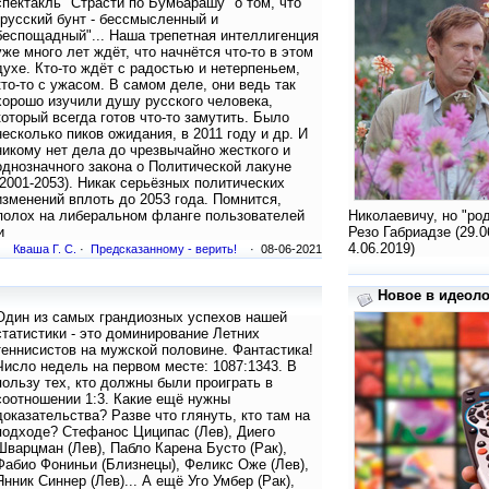
спектакль "Страсти по Бумбарашу" о том, что
"русский бунт - бессмысленный и
беспощадный"... Наша трепетная интеллигенция
уже много лет ждёт, что начнётся что-то в этом
духе. Кто-то ждёт с радостью и нетерпеньем,
кто-то с ужасом. В самом деле, они ведь так
хорошо изучили душу русского человека,
который всегда готов что-то замутить. Было
несколько пиков ожидания, в 2011 году и др. И
никому нет дела до чрезвычайно жесткого и
однозначного закона о Политической лакуне
(2001-2053). Никак серьёзных политических
изменений вплоть до 2053 года. Помнится,
еполох на либеральном фланге пользователей
Николаевичу, но "ро
и
Резо Габриадзе (29.0
4.06.2019)
Кваша Г. С.
·
Предсказанному - верить!
· 08-06-2021
Новое в идеолог
Один из самых грандиозных успехов нашей
статистики - это доминирование Летних
теннисистов на мужской половине. Фантастика!
Число недель на первом месте: 1087:1343. В
пользу тех, кто должны были проиграть в
соотношении 1:3. Какие ещё нужны
доказательства? Разве что глянуть, кто там на
подходе? Стефанос Циципас (Лев), Диего
Шварцман (Лев), Пабло Карена Бусто (Рак),
Фабио Фониньи (Близнецы), Феликс Оже (Лев),
Янник Синнер (Лев)... А ещё Уго Умбер (Рак),