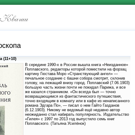
оскопа
 (11+10)
В середине 1990-х в России вышла книга «Неизданное»
Поплавского, редакторы которой поместили на форзац
картину Гюстава Моро «Странствующий ангел» —
печальное создание с башни собора смотрит, склонив
голову, на лежащий внизу город. Поплавский (7.06.1903)
большую часть жизни почти не покидал Парижа, и все
же казался странником. «Он всегда был — точно
возвращающимся из фантастического путешествия,
точно входящим в комнату или в кафе из ненаписанного
романа Эдгара По», — писал о нем Гайто Газданов
(6.12.1903). Никому не ведомый ещё недавно автор
неожиданно стал набирать популярность. Издательство
«Гилея» с 1997 по 2013 год выпустило семь книг
Поплавского. (Татьяна Усилёнок)