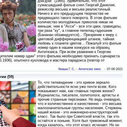
дза-дза!" (1985). Удивительно, что этот
сумасшедший фильм снял Георгий Данелия,
режиссёр весьма и весьма реалистичный.
Ничего в его предыдущем творчестве не
предвещало такого поворота. В этом фильме
количество молодёжных приколов никак не
меньше, чем в "Ассе" - все эти цаки, гравицапы,
три раза "ку", а главное пепелац-гадюшник
(Бананан обзавидуется)... Презрение к миру с
цветовой дифференциацией штанов, тайная
любовь к планете цветов... Пожалуй это фильм
номер один в нашем конкурсе на образец
Антитезиса. При всём уважении к Георгию
дителем номер один" этого фильма необходимо признать сценариста
6.1936), опытного кукловода и мастера парадокса (повтор от
Кваша Г. С.
·
Антитезис кино
· 07-06-2021
ии (59)
То, что телевидение - это кривое зеркало
действительности ясно уже почти всем. Кого
показывают нам, как главных героев жизни?
Журналисты, писатели, политологи, артисты и
прочие странные персонажи. Но ведь очевидно,
что и количественно и качественно - это весьма
малозначительные группы населения. Стержень
нашей жизни - это инженерно-конструкторский
класс. Так было при Советской власти, так это
остаётся и поныне. Хотя был тревожный момент,
когда казалось, что этот класс исчезает. Но он