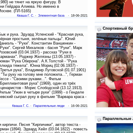
1980) не тянет на яркую фигуру. В
ни Гейдара Алиева. Но именно в
оскве. (ПЛ-5165)
Кваша Г. С.
·
Элементная база
· 18-06-2021
Спортивный бра
Бык и рука. Эдуард Успенский - "Красная рука,
чёрная простыня, зелёные пальцы". Юлий
Даниэль - "Руки". Константин Ваншенкин -
"Руки". Сергей Михалков - басня "Руки". Марк
Розовский (03.04.1937) - рассказ "Руки в
карманах". Роджер Желязны (13.05.1937) -
роман "Рука Оберона". А.К.Толстой - "Рука
Алкида тяжела". Юнна Мориц (02.06.1937) -
"Третья рука", Владимир Луговской (01.07.1901)
- "Ты руку на голову мне положила...", Герман
Гессе - "Своими руками...". Фильм
"Бриллиантовая рука" (1969), один из трёх
сценаристов - Морис Слободской (13.12.1913).
Фильм "Ужин в четыре руки" (1999) - о Генделе
ачевский сыграл руку в фильме "Варвара краса -
Кваша Г. С.
·
Параллельные люди
· 16-06-2021
Параллельные л
 кирпичи. Песня "Кирпичики", автор текста -
рман (1894). Эдвард Хейл (03.04.1822) - повесть