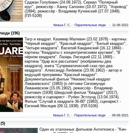
Срджан Голубович (24.08.1972). Сериал "Полярный
круг", режиссёр - Ханну Салонен (10.07.1972). "Хоровод"
(1994), режиссёр - Владимир Кучинский (27.07.1948).
(ПЛ-5108)
Кваша Г. С.
·
Параллельные люди
· 11-06-2021
юди (196)
Тигр и квадрат. Казимир Малевич (23.02.1878) - картины:
"Чёрный квадрат", "Красный квадрат", "Белый квадрат",
"Четыре квадрата". Василий Кандинский (16.12.1866) -
картины "Квадраты с концентрическими кругами", "В
чёрном квадрате". Лазарь Лисицкий (22.11.1890) -
картина "Удар все рассыпано" (изображены два
квадрата), книга "Супрематический сказ про два
квадрата". Александр Любимов (23.06.1962) - автор и
ведущий программы "Красный квадрат".
Документальный фильм "Неизвестный квадрат
Леваневского" (1983) (о лётчике Сигизмунде
Леваневском (15.05.1902), режиссёр - Владимир
Скитович (1938) Шведский фильм "Квадрат" (2017),
режиссёр и сценарист - Рубен Эстлунд (13.04.1974).
Фильм "Случай в квадрате 36-80" (1983), сценарист -
Евгений Месяцев (09.11.1938). (ПЛ-5106)
Кваша Г. С.
·
Параллельные люди
· 09-06-2021
(5)
Один из эталонных фильмов Антитезиса - "Кин-