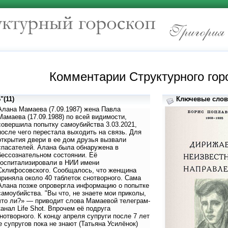
Комментарии Структурного гор
(11)
Ключевые слова
Алана Мамаева (7.09.1987) жена Павла
Мамаева (17.09.1988) по всей видимости,
совершила попытку самоубийства 3.03.2021,
после чего перестала выходить на связь. Для
открытия двери в ее дом друзья вызвали
спасателей. Алана была обнаружена в
бессознательном состоянии. Её
госпитализировали в НИИ имени
Склифосовского. Сообщалось, что женщина
приняла около 40 таблеток снотворного. Сама
Алана позже опровергла информацию о попытке
самоубийства. "Вы что, не знаете мои приколы,
что ли?» — приводит слова Мамаевой телеграм-
канал Life Shot. Впрочем её подруга
отворного. К концу апреля супруги после 7 лет
е супругов пока не знают (Татьяна Усилёнок)