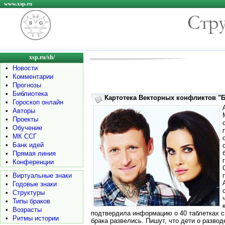
www.xsp.ru
xsp.ru/sh/
•
Новости
•
Комментарии
•
Прогнозы
•
Библиотека
Картотека Векторных конфликтов "Б"
•
Гороскоп онлайн
•
Авторы
•
Проекты
•
Обучение
•
МК ССГ
•
Банк идей
•
Прямая линия
•
Конференции
•
Виртуальные знаки
•
Годовые знаки
•
Структуры
•
Типы браков
•
Возрасты
подтвердила информацию о 40 таблетках сн
•
Ритмы истории
брака развелись. Пишут, что дети о развод