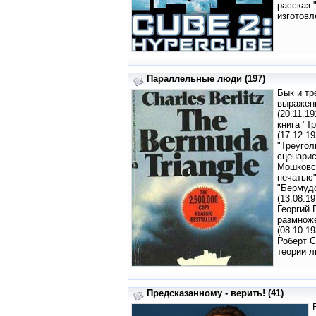
рассказ 
изготовл
Параллельные люди (197)
Бык и тр
выражени
(20.11.1
книга "Т
(17.12.1
"Треугол
сценарис
Мошковск
печатью"
"Бермудс
(13.08.1
Георгий 
размноже
(08.10.1
Роберт С
теории л
Предсказанному - верить! (41)