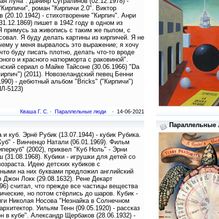
ая луна". Данияр Сугралинов (02.12.1978) -
"Кирпичи", роман "Кирпичи 2.0". Виктор
 (20.10.1942) - стихотворение "Кирпич". Анри
31.12.1869) пишет в 1942 году в одном из
Я примусь за живопись с таким же пылом, с
совал. Я буду делать картины из кирпичей. Я не
чему у меня вырвалось это выражение; я хочу
 что буду писать плотно, делать что-то вроде
рного и красного натюрморта с раковиной".
ский сериал о Майке Тайсоне (30.06.1966) "Da
"Кирпич") (2011). Новозеландский певец Бенни
1990) - дебютный альбом "Bricks" ("Кирпичи")
ПЛ-5123)
Кваша Г. С.
·
Параллельные люди
· 14-06-2021
Параллельные л
 и куб. Эрнё Рубик (13.07.1944) - кубик Рубика.
уб" - Винченцо Натали (06.01.1969). Фильм
Гиперкуб" (2002), приквел "Куб Ноль" - Эрни
 (31.08.1968). Кубики - игрушки для детей со
возраста. Идею детских кубиков с
ными на них буквами предложил английский
Джон Локк (29.08.1632). Рене Декарт
596) считал, что прежде все частицы вещества
ические, но потом стёрлись до шаров. Кубик -
иги Николая Носова "Незнайка в Солнечном
 архитектор. Уильям Тенн (09.05.1920) - рассказ
н в кубе". Александр Щербаков (28.06.1932) -