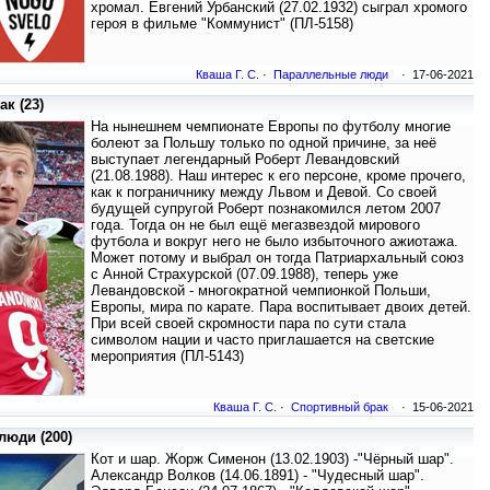
хромал. Евгений Урбанский (27.02.1932) сыграл хромого
героя в фильме "Коммунист" (ПЛ-5158)
Кваша Г. С.
·
Параллельные люди
· 17-06-2021
к (23)
На нынешнем чемпионате Европы по футболу многие
болеют за Польшу только по одной причине, за неё
выступает легендарный Роберт Левандовский
(21.08.1988). Наш интерес к его персоне, кроме прочего,
как к пограничнику между Львом и Девой. Со своей
будущей супругой Роберт познакомился летом 2007
года. Тогда он не был ещё мегазвездой мирового
футбола и вокруг него не было избыточного ажиотажа.
Может потому и выбрал он тогда Патриархальный союз
с Анной Страхурской (07.09.1988), теперь уже
Левандовской - многократной чемпионкой Польши,
Европы, мира по карате. Пара воспитывает двоих детей.
При всей своей скромности пара по сути стала
символом нации и часто приглашается на светские
мероприятия (ПЛ-5143)
Кваша Г. С.
·
Спортивный брак
· 15-06-2021
юди (200)
Кот и шар. Жорж Сименон (13.02.1903) -"Чёрный шар".
Александр Волков (14.06.1891) - "Чудесный шар".