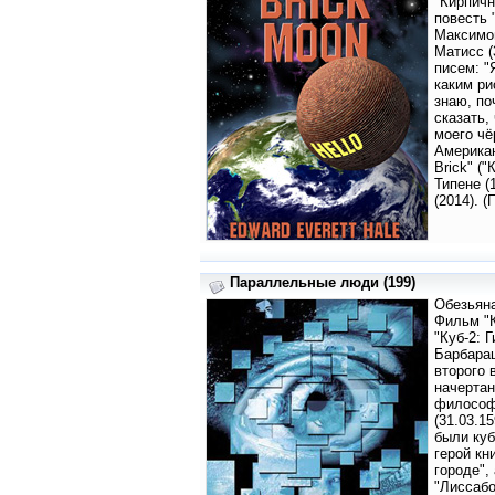
"Кирпичн
повесть 
Максимов
Матисс (
писем: "
каким ри
знаю, по
сказать,
моего чё
Американ
Brick" (
Типене (
(2014). (
Параллельные люди (199)
Обезьяна
Фильм "К
"Куб-2: 
Барбараш
второго 
начертан
философ 
(31.03.1
были куб
герой кн
городе",
"Лиссабо