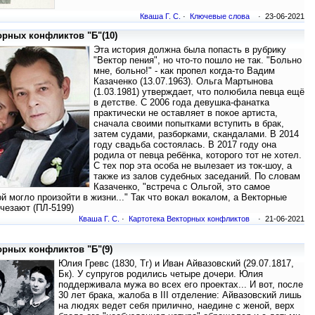
Кваша Г. С.
·
Ключевые слова
· 23-06-2021
орных конфликтов "Б"(10)
Эта история должна была попасть в рубрику
"Вектор пения", но что-то пошло не так. "Больно
мне, больно!" - как пропел когда-то Вадим
Казаченко (13.07.1963). Ольга Мартынова
(1.03.1981) утверждает, что полюбила певца ещё
в детстве. С 2006 года девушка-фанатка
практически не оставляет в покое артиста,
сначала своими попытками вступить в брак,
затем судами, разборками, скандалами. В 2014
году свадьба состоялась. В 2017 году она
родила от певца ребёнка, которого тот не хотел.
С тех пор эта особа не вылезает из ток-шоу, а
также из залов судебных заседаний. По словам
Казаченко, "встреча с Ольгой, это самое
й могло произойти в жизни..." Так что вокал вокалом, а Векторные
счезают (ПЛ-5199)
Кваша Г. С.
·
Картотека Векторных конфликтов
· 21-06-2021
орных конфликтов "Б"(9)
Юлия Гревс (1830, Тг) и Иван Айвазовский (29.07.1817,
Бк). У супругов родились четыре дочери. Юлия
поддерживала мужа во всех его проектах... И вот, после
30 лет брака, жалоба в III отделение: Айвазовский лишь
на людях ведет себя прилично, наедине с женой, верх