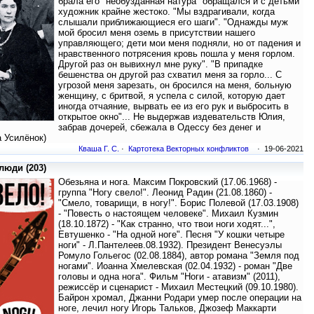
брала его "необузданная натура" обращался и с детьми
художник крайне жестоко. "Мы вздрагивали, когда
слышали приближающиеся его шаги". "Однажды муж
мой бросил меня оземь в присутствии нашего
управляющего; дети мои меня подняли, но от падения и
нравственного потрясения кровь пошла у меня горлом.
Другой раз он вывихнул мне руку". "В припадке
бешенства он другой раз схватил меня за горло... С
угрозой меня зарезать, он бросился на меня, больную
женщину, с бритвой, я успела с силой, которую дает
иногда отчаяние, вырвать ее из его рук и выбросить в
открытое окно"... Не выдержав издевательств Юлия,
забрав дочерей, сбежала в Одессу без денег и
а Усилёнок)
Кваша Г. С.
·
Картотека Векторных конфликтов
· 19-06-2021
юди (203)
Обезьяна и нога. Максим Покровский (17.06.1968) -
группа "Ногу свело!". Леонид Радин (21.08.1860) -
"Смело, товарищи, в ногу!". Борис Полевой (17.03.1908)
- "Повесть о настоящем человеке". Михаил Кузмин
(18.10.1872) - "Как странно, что твои ноги ходят...",
Евтушенко - "На одной ноге". Песня "У кошки четыре
ноги" - Л.Пантелеев.08.1932). Президент Венесуэлы
Ромуло Гольегос (02.08.1884), автор романа "Земля под
ногами". Иоанна Хмелевская (02.04.1932) - роман "Две
головы и одна нога". Фильм "Ноги - атавизм" (2011),
режиссёр и сценарист - Михаил Местецкий (09.10.1980).
Байрон хромал, Джанни Родари умер после операции на
ноге, лечил ногу Игорь Тальков, Джозеф Маккарти