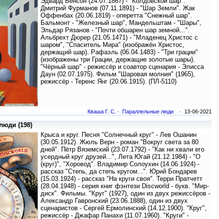
Эдвард Бенсон (24.07.1867) - "Колдовской шар".
Дмитрий Фурманов (07.11.1891) - "Шар Земли". Жак
Оффенбах (20.06.1819) - оперетта "Снежный шар".
Бальмонт - "Железный шар", Мандельштам - "Шары",
Эльдар Рязанов - "Почти обшарен шар земной...".
Альбрехт Дюрер (21.05.1471) - "Младенец Христос с
шаром", "Спаситель Мира" (изображён Христос,
держащий шар). Рафаэль (06.04.1483) - "Три грации"
(изображены три Грации, держащие золотые шары).
"Чёрный шар" - режиссёр и соавтор сценария - Элисса
Даун (02.07.1975). Фильм "Шаровая молния" (1965),
режиссёр - Теренс Янг (20.06.1915). (ПЛ-5110)
Кваша Г. С.
·
Параллельные люди
· 13-06-2021
юди (198)
Крыса и круг. Песня "Солнечный круг" - Лев Ошанин
(30.05.1912). Жюль Верн - роман "Вокруг света за 80
дней". Пётр Вяземский (23.07.1792) - "Как ни хвали его
усердный круг друзей...", Лета Югай (21.12.1984) - "О
(круг)", "Хоровод". Владимир Солоухин (14.06.1924) -
рассказ "Степь, да степь кругом...". Юрий Бондарев
(15.03.1924) - рассказ "На круги своя". Терри Пратчетт
(28.04.1948) - серия книг фэнтези Discworld - букв. "Мир-
диск". Фильмы. "Круг" (1927), один из двух режиссёров -
Александр Гавронский (23.06.1888), один из двух
сценаристов - Сергей Ермолинский (14.12.1900). "Круг",
режиссёр - Джафар Панахи (11.07.1960). "Круги" -