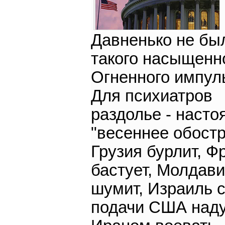
Давненько не бы
такого насыщенн
Огненного импул
Для психиатров
раздолье - наст
"весеннее обостр
Грузия бурлит, Ф
бастует, Молдав
шумит, Израиль 
подачи США над