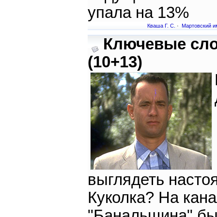
упала на 13%
Кваша Г. С.
·
Мартовский и
Ключевые сл
(10+13)
выглядеть насто
Куколка? На кан
"Банальщина" б