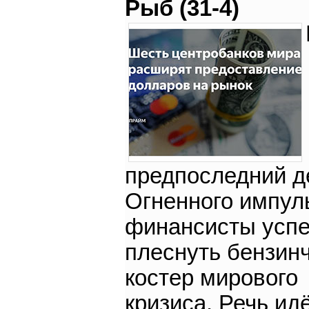
Рыб (31-4)
предпоследний д
Огненного импул
финансисты усп
плеснуть бензинч
костер мирового
кризиса. Речь идё