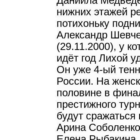
Даниила Медведе
нижних этажей р
потихоньку подн
Александр Шевч
(29.11.2000), у ко
идёт год Лихой у
Он уже 4-ый тен
России. На женс
половине в фина
престижного тур
будут сражаться
Арина Соболенко
Елена Рыбакина.