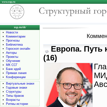
www.xsp.ru
xsp.ru/sh/
•
Новости
Коммен
•
Комментарии
•
Прогнозы
•
Библиотека
Европа. Путь 
•
Гороскоп онлайн
•
Авторы
(16)
•
Проекты
•
Обучение
Гла
•
МК ССГ
•
Банк идей
•
Прямая линия
МИ
•
Конференции
Авс
•
Виртуальные знаки
•
Годовые знаки
•
Структуры
•
Типы браков
•
Возрасты
•
Ритмы истории