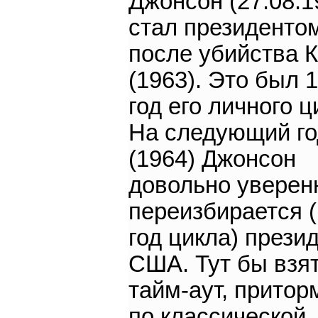
Джонсон (27.08.1
стал президенто
после убийства 
(1963). Это был 
год его личного ц
На следующий го
(1964) Джонсон
довольно уверен
переизбирается 
год цикла) прези
США. Тут бы взя
тайм-аут, притор
по классической