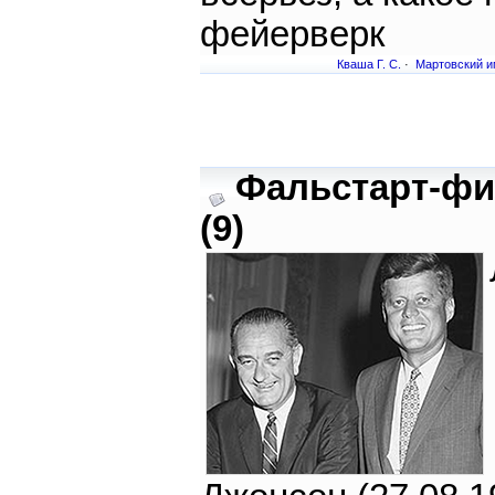
фейерверк
Кваша Г. С.
·
Мартовский и
Фальстарт-фи
(9)