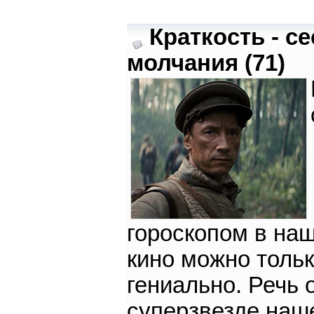
Краткость - се
молчания (71)
гороскопом в на
кино можно толь
гениально. Речь 
суперзвезде наш