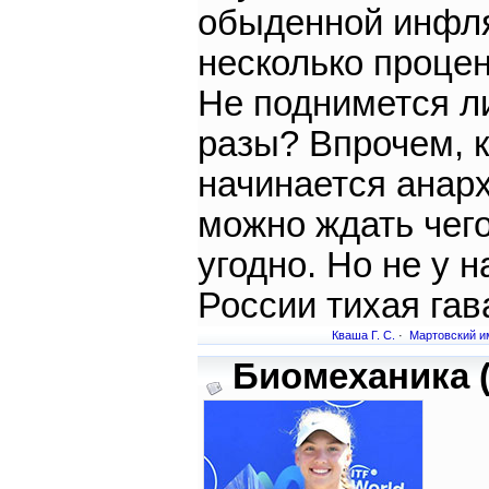
обыденной инфл
несколько проце
Не поднимется ли
разы? Впрочем, к
начинается анарх
можно ждать чег
угодно. Но не у н
России тихая гав
Кваша Г. С.
·
Мартовский и
Биомеханика (