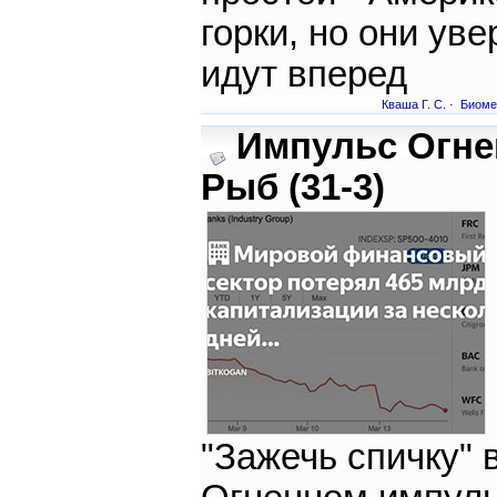
горки, но они ув
идут вперед
Кваша Г. С.
·
Биоме
Импульс Огн
Рыб (31-3)
"Зажечь спичку" 