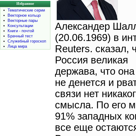
Избранное
•
Тематические серии
•
Векторное кольцо
•
Векторные пары
Александер Шал
•
Консультации
•
Книги - почтой
(20.06.1969) в и
•
Брачный тест
•
Служебный гороскоп
Reuters. сказал, 
•
Лица мира
Россия великая
держава, что она
не денется и рва
связи нет никако
смысла. По его 
91% западных к
все еще остаютс