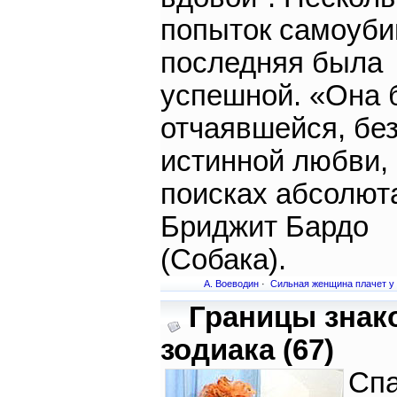
попыток самоуби
последняя была
успешной. «Она 
отчаявшейся, бе
истинной любви,
поисках абсолюта
Бриджит Бардо
(Собака).
А. Воеводин
·
Сильная женщина плачет у
Границы знак
зодиака (67)
Спа