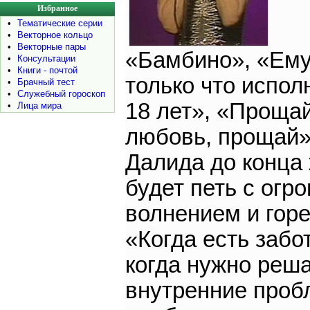
Избранное
•
Тематические серии
•
Векторное кольцо
•
Векторные пары
«Бамбино», «Ем
•
Консультации
•
Книги - почтой
только что испол
•
Брачный тест
•
Служебный гороскоп
18 лет», «Прощай
•
Лица мира
любовь, прощай»
Далида до конца
будет петь с огр
волнением и гор
«Когда есть забо
когда нужно реш
внутренние проб