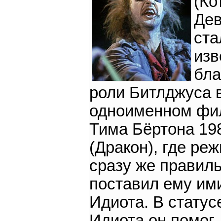
(Кот
Дев
ста
изв
бла
роли Битлджуса 
одноименном фи
Тима Бёртона 198
(Дракон), где ре
сразу же правил
поставил ему им
Идиота. В статус
Идиота он помог