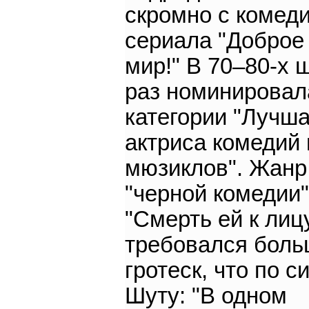
скромно с комед
сериала "Доброе 
мир!" В 70–80-х 
раз номинировал
категории "Лучш
актриса комедий 
мюзиклов". Жанр
"черной комедии"
"Смерть ей к лицу
требовался бол
гротеск, что по с
Шуту: "В одном