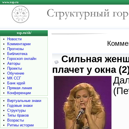
www.xsp.ru
xsp.ru/sh/
•
Новости
Коммен
•
Комментарии
•
Прогнозы
•
Библиотека
Сильная жен
•
Гороскоп онлайн
•
Авторы
плачет у окна (2
•
Проекты
•
Обучение
Да
•
МК ССГ
•
Банк идей
•
Прямая линия
(Пе
•
Конференции
•
Виртуальные знаки
•
Годовые знаки
•
Структуры
•
Типы браков
•
Возрасты
•
Ритмы истории