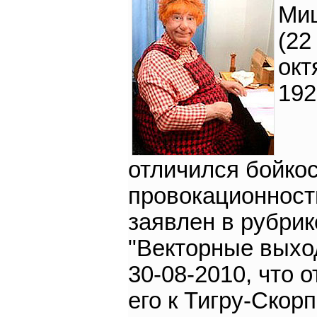
Ми
(22
окт
192
отличился бойко
провокационност
заявлен в рубрик
"Векторные выход
30-08-2010, что о
его к Тигру-Скорп