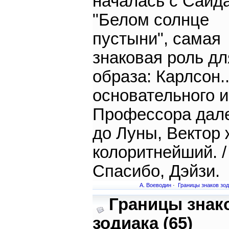
началась с Саида
"Белом солнце
пустыни", самая
знаковая роль дл
образа: Карлсон..
основательного 
Профессора дале
до Луны, Вектор 
колоритнейший. /
Спасибо, Дэйзи.
А. Воеводин
·
Границы знаков зо
Границы знак
зодиака (65)