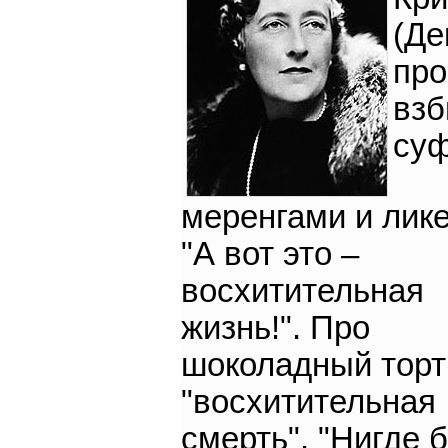
(Де
про
взб
суф
меренгами и лик
"А вот это –
восхитительная
жизнь!". Про
шоколадный торт
"восхитительная
смерть". "Нигде 