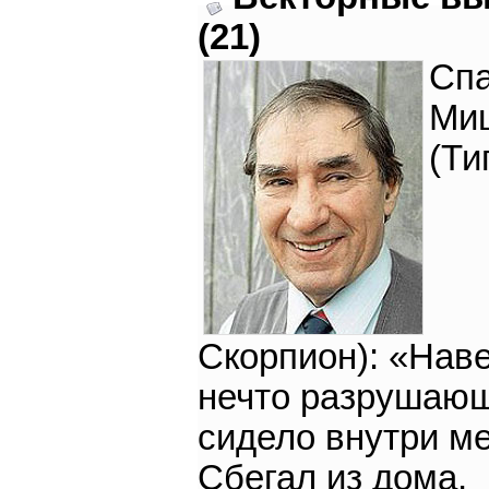
(21)
Спа
Ми
(Ти
Скорпион): «Нав
нечто разрушаю
сидело внутри 
Сбегал из дома,