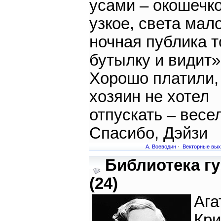
усами – окошечк
узкое, света мало
ночная публика т
бутылку и видит»
Хорошо платили,
хозяин не хотел
отпускать – весел
Спасибо, Дэйзи
А. Воеводин
·
Векторные вых
Библиотека г
(24)
Ага
Кри