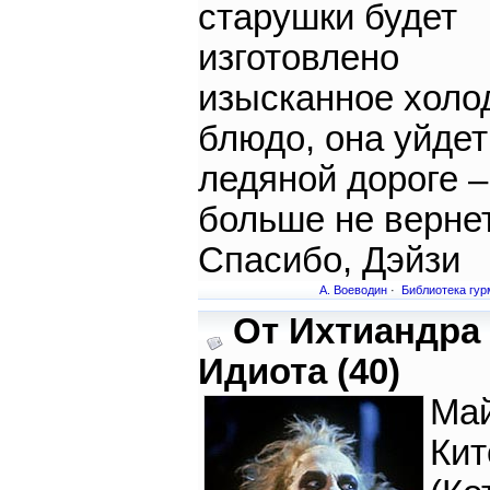
старушки будет
изготовлено
изысканное холо
блюдо, она уйдет
ледяной дороге –
больше не вернет
Спасибо, Дэйзи
А. Воеводин
·
Библиотека гур
От Ихтиандра
Идиота (40)
Ма
Кит