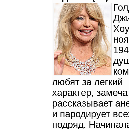
Гол
Дж
Хоу
ноя
194
ду
ком
любят за легкий
характер, замеча
рассказывает ан
и пародирует все
подряд. Начинал