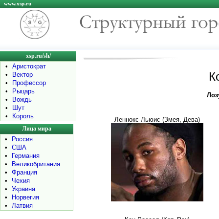
www.xsp.ru
xsp.ru/sh/
•
Аристократ
К
•
Вектор
•
Профессор
•
Рыцарь
Лоз
•
Вождь
•
Шут
•
Король
Леннокс Льюис (Змея, Дева)
Лица мира
•
Россия
•
США
•
Германия
•
Великобритания
•
Франция
•
Чехия
•
Украина
•
Норвегия
•
Латвия