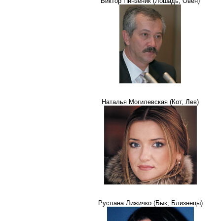
Виктор Пинзеник (Лошадь, Овен)
Наталья Могилевская (Кот, Лев)
Руслана Лижичко (Бык, Близнецы)