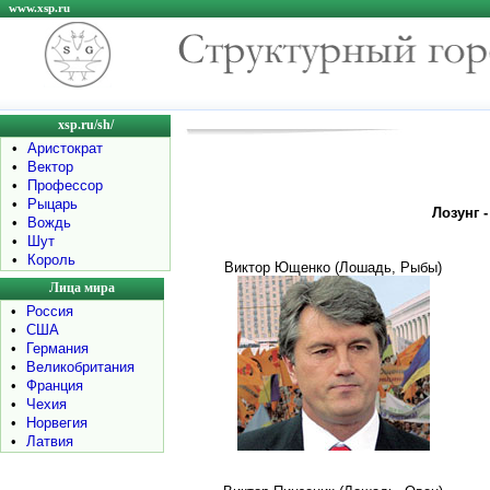
www.xsp.ru
xsp.ru/sh/
•
Аристократ
•
Вектор
•
Профессор
•
Рыцарь
Лозунг 
•
Вождь
•
Шут
•
Король
Виктор Ющенко (Лошадь, Рыбы)
Лица мира
•
Россия
•
США
•
Германия
•
Великобритания
•
Франция
•
Чехия
•
Норвегия
•
Латвия