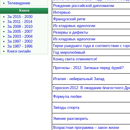
•
Телевидение
Рождение российской дипломатии
Книги
Интервью
•
За 2015 - 2030
Французский ритм
•
За 2011 - 2014
Из кладовых идеологии
•
За 2008 - 2010
•
За 2005 - 2007
Резервы и дефекты
•
За 2003 - 2004
Из кладовых идеологии
•
За 1997 - 2002
Герои ушедшего года в соответствии с гор
•
За 1987 - 1996
•
Книги онлайн
Год миролюбивый
Конец света отменяется!
Прогнозы - 2012. Затишье перед бурей?
Италия - нейиральный Запад
Гороскоп-2012: В ожидании благостного Др
Формула любви
Звёзды спорта
Умение разговорить
Возрастная программа – закон жизни