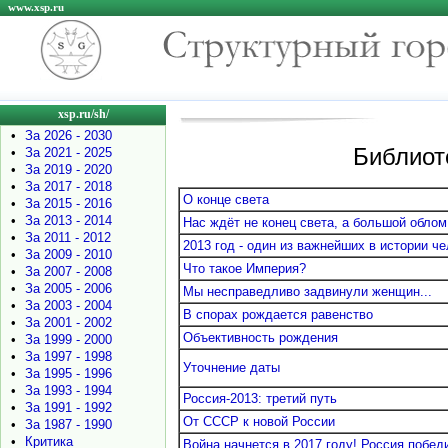
www.xsp.ru
xsp.ru/sh/
•
За 2026 - 2030
Библиот
•
За 2021 - 2025
•
За 2019 - 2020
•
За 2017 - 2018
О конце света
•
За 2015 - 2016
•
За 2013 - 2014
Нас ждёт не конец света, а большой облом
•
За 2011 - 2012
2013 год - один из важнейших в истории ч
•
За 2009 - 2010
Что такое Империя?
•
За 2007 - 2008
•
За 2005 - 2006
Мы несправедливо задвинули женщин...
•
За 2003 - 2004
В спорах рождается равенство
•
За 2001 - 2002
Объективность рождения
•
За 1999 - 2000
•
За 1997 - 1998
Уточнение даты
•
За 1995 - 1996
•
За 1993 - 1994
Россия-2013: третий путь
•
За 1991 - 1992
От СССР к новой России
•
За 1987 - 1990
•
Критика
Война начнется в 2017 году! Россия побед