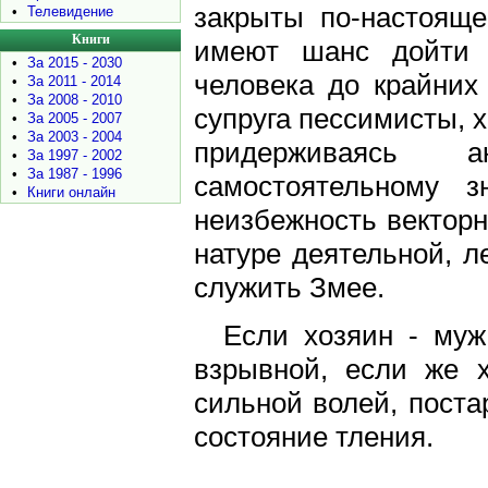
закрыты по-настояще
•
Телевидение
Книги
имеют шанс дойти 
•
За 2015 - 2030
человека до крайних
•
За 2011 - 2014
•
За 2008 - 2010
супруга пессимисты, 
•
За 2005 - 2007
•
За 2003 - 2004
придерживаясь 
•
За 1997 - 2002
•
За 1987 - 1996
самостоятельному з
•
Книги онлайн
неизбежность векторн
натуре деятельной, л
служить Змее.
Если хозяин - муж
взрывной, если же х
сильной волей, поста
состояние тления.