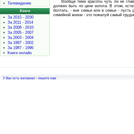
Вообще тема красоты чуть ли не глав
•
Телевидение
должен быть по цене золота. В этом, кст
болтать, - вне семьи или в семье - пусть
Книги
семейной жизни - это пожалуй самый трудны
•
За 2015 - 2030
•
За 2011 - 2014
•
За 2008 - 2010
•
За 2005 - 2007
•
За 2003 - 2004
•
За 1997 - 2002
•
За 1987 - 1996
•
Книги онлайн
У Вас есть материал - пишите нам