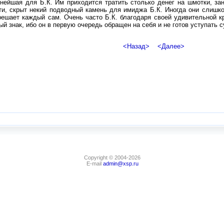
нейшая для Б.К. Им приходится тратить столько денег на шмотки, за
ати, скрыт некий подводный камень для имиджа Б.К. Иногда они слишк
 решает каждый сам. Очень часто Б.К. благодаря своей удивительной 
й знак, ибо он в первую очередь обращен на себя и не готов уступать с
<Назад>
<Далее>
Copyright © 2004-2026
E-mail
admin@xsp.ru