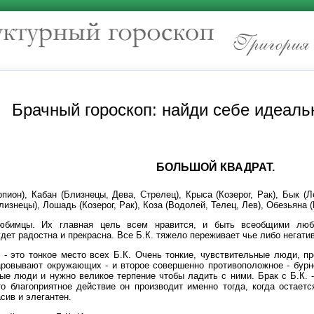
Брачный гороскоп: найди себе идеаль
БОЛЬШОЙ КВАДРАТ.
пион), Кабан (Близнецы, Дева, Стрелец), Крыса (Козерог, Рак), Бык (Л
лизнецы), Лошадь (Козерог, Рак), Коза (Водолей, Телец, Лев), Обезьяна 
юбимцы. Их главная цель всем нравится, и быть всеобщими люб
ет радостна и прекрасна. Все Б.К. тяжело переживает чье либо негати
- это тонкое место всех Б.К. Очень тонкие, чувствительные люди, пр
чаровывают окружающих - и второе совершенно противоположное - бурн
ые люди и нужно великое терпение чтобы ладить с ними. Брак с Б.К. -
то благоприятное действие он производит именно тогда, когда остает
сив и элегантен.