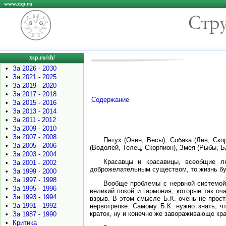
www.xsp.ru
xsp.ru/sh/
•
За 2026 - 2030
•
За 2021 - 2025
•
За 2019 - 2020
•
За 2017 - 2018
Содержание
•
За 2015 - 2016
•
За 2013 - 2014
•
За 2011 - 2012
•
За 2009 - 2010
•
За 2007 - 2008
Петух (Овен, Весы), Собака (Лев, Скор
•
За 2005 - 2006
(Водолей, Телец, Скорпион), Змея (Рыбы, Б
•
За 2003 - 2004
Красавцы и красавицы, всеобщие л
•
За 2001 - 2002
доброжелательным существом, то жизнь буд
•
За 1999 - 2000
•
За 1997 - 1998
Вообще проблемы с нервной системой 
•
За 1995 - 1996
великий покой и гармония, которые так о
•
За 1993 - 1994
взрыв. В этом смысле Б.К. очень не прост
•
За 1991 - 1992
нервотрепке. Самому Б.К. нужно знать, ч
краток, ну и конечно же завораживающе кра
•
За 1987 - 1990
•
Критика