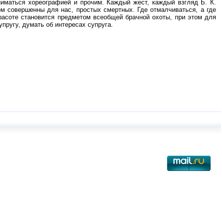
ниматься хореографией и прочим. Каждый жест, каждый взгляд Б. К.
ом совершенны для нас, простых смертных. Где отмалчиваться, а где
красоте становится предметом всеобщей брачной охоты, при этом для
упругу, думать об интересах супруга.