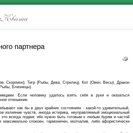
ного партнера
ев, Скорпион), Тигр (Рыбы, Дева, Стрелец), Кот (Овен, Весы), Дракон
(Рыбы, Близнецы).
имцами. Если человеку удалось взять себя в руки и оказаться
вное отношение.
ебывают как бы в двух крайних состояниях - какой-то удивительный,
ое излияние чувств, иногда истерика, неуправляемый эмоциональный
 это всегда подвиг, ибо нужно быть готовым к любым бурям и частой
ся максимально спокоен, гармоничен, молчалив, либо афористически